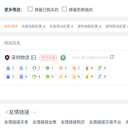
更多筛选：
屏蔽已购买的
屏蔽拒绝我的
综合排序
百度电脑权重

百度移动权重

搜狗电脑权重

搜狗移动权重
网站信息



深圳物流
www.qhi-logistics.com
备
物流运输
2
2
2
1
3
2
0
0
3
4
4
6
4
6
0
0
友情链接

*
友情链接买卖
友情链接出售
友情链接购买
友情链接交易平台