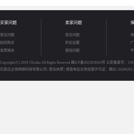
买家问题
卖家问题
常见问题
常见问题
用
如何购买
折扣设置
广
发票相关
提现问题
平
Copyright (C) 2018
55Links
All Rights Reserved
冀ICP备2022018416号
公安备案号：13010
石家庄企悦网络科技有限公司 |
营业执照
|
增值电信业务经营许可证：冀B2-20260205