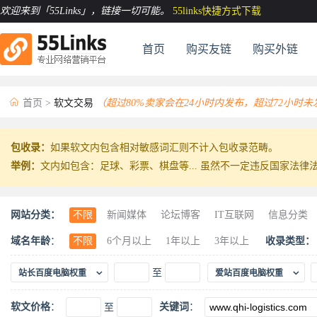
欢迎来到「55Links」
，链接一切可能。
55links快捷方式下载
首页
购买友链
购买外链

首页
>
软文交易
（超过80%卖家会在24小时内发布，超过72小时
包收录：
如果软文内包含相对敏感词汇则不计入包收录范畴。
举例：
文内如包含：足球、彩票、棋盘等... 虽然不一定违反国家法
网站分类：
不限
新闻媒体
论坛博客
IT互联网
信息分类
动物宠物
休闲娱乐
食品美食
古玩珍藏
珠宝
域名年龄
：
不限
6个月以上
1年以上
3年以上
收录类型：
工艺礼品
机械五金
科技汽车
建筑材料
工业


至
站长百度电脑权重
爱站百度电脑权重
软文价格
：
关键词
：
至