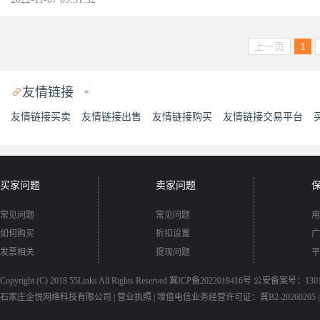
上一页
1
友情链接

*
友情链接买卖
友情链接出售
友情链接购买
友情链接交易平台
买家问题
卖家问题
常见问题
常见问题
用
如何购买
折扣设置
广
发票相关
提现问题
平
Copyright (C) 2018
55Links
All Rights Reserved
冀ICP备2022018416号
公安备案号：13010
石家庄企悦网络科技有限公司 |
营业执照
|
增值电信业务经营许可证：冀B2-20260205