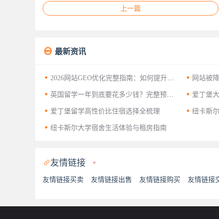
上一篇

最新资讯


2026网站GEO优化完整指南：如何提升Go
网站被
ogle AI Overviews与AI Mode引用率


英国留学一年到底要花多少钱？完整预算
爱丁堡
规划指南


爱丁堡留学高性价比住宿选择全梳理
纽卡斯

享
纽卡斯尔大学宿舍生活体验与租房指南
友情链接

*
友情链接买卖
友情链接出售
友情链接购买
友情链接