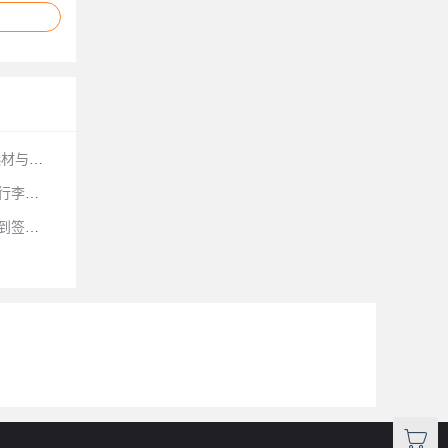
选材与施
行李一
到签约
