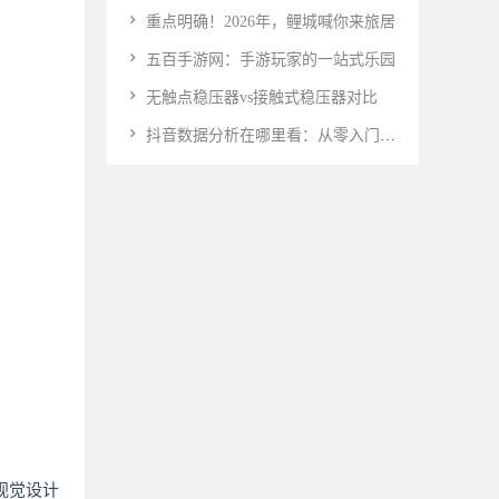
险游戏下载
戏-Website Cloning

重点明确！2026年，鲤城喊你来旅居

五百手游网：手游玩家的一站式乐园

无触点稳压器vs接触式稳压器对比

抖音数据分析在哪里看：从零入门完
全指南
视觉设计