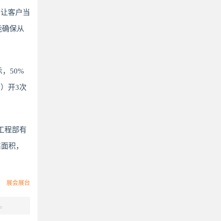
，让客户当
能确保从
，50%
）开3次
工程部有
靠面积，
展会展台
。