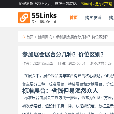
欢迎来到「55Links」
，链接一切可能。
55links快捷方式下载
首页
购买友链
购

首页
>
新闻资讯
>
参加展会展台分几种？价位区别？
参加展会展台分几种？价位区别？
作者：e928495cqh2t
日期：2026-06-04
浏览次数：29
在展会中，展台是品牌与客户沟通的核心战场。但很
台主要分三种：标准展台、特装展台和定制展台，价位
标准展台：省钱但易泯然众人
标准展台由展会主办方统一搭建，通常为9-18平方米，
初次参展者，但设计千篇一律，缺乏辨识度。数据显示