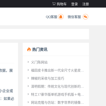

购物车
登录
注册


QQ客服
微信客服

热门资讯

义门陈网站

数据，展
福田皮卡推出新一代全尺寸火星皮卡
品牌

辣椒的采收与加工技巧

清明假期：传统文化与现代创新的融
的小企业或
合新体验

特工17豪华版单机游戏手机版＋电脑
议：如果必
版（原版＋作弊版＋存档）互动剧情冒

网站克隆与仿站：数字世界的镜像游