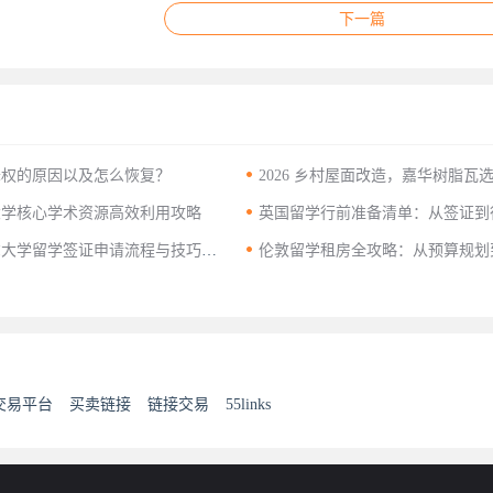
下一篇

降权的原因以及怎么恢复？
2026 乡村屋面改造，嘉华树脂瓦
工要点

大学核心学术资源高效利用攻略
英国留学行前准备清单：从签证到
篇搞定

尔大学留学签证申请流程与技巧分
伦敦留学租房全攻略：从预算规划
入住一步到位
交易平台
买卖链接
链接交易
55links