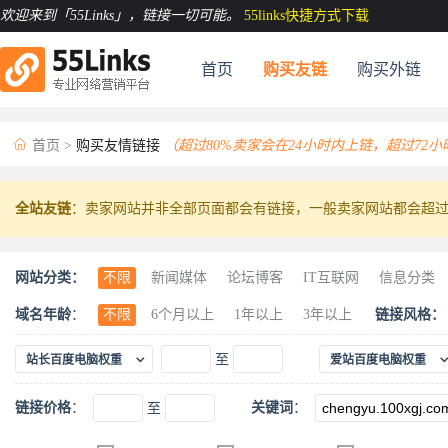
欢迎来到「55Links」
，链接一切可能。
55links快捷方式下载
首页
购买友链
购买外链

首页
>
购买友情链接
（超过80%卖家会在24小时内上链，超过72
全站友链
：卖家网站并非全部页面都会有链接，一般卖家网站都会超过
网站分类：
不限
新闻媒体
论坛博客
IT互联网
信息分类
动物宠物
休闲娱乐
食品美食
古玩珍藏
珠宝
域名年龄
：
不限
6个月以上
1年以上
3年以上
链接风格：
工艺礼品
机械五金
科技汽车
建筑材料
工业

至
站长百度电脑权重
爱站百度电脑权重
链接价格
：
关键词
：
至