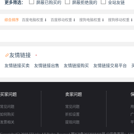
更多筛选：
屏蔽已购买的
屏蔽拒绝我的
全站友链
综合排序
百度电脑权重

百度移动权重

搜狗电脑权重

搜狗移动权重

友情链接

*
友情链接买卖
友情链接出售
友情链接购买
友情链接交易平台
买家问题
卖家问题
常见问题
常见问题
用
如何购买
折扣设置
广
发票相关
提现问题
平