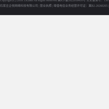
Copyright (C) 2018
55Links
All Rights Reserved
冀ICP备2022018416号
公安备案号：13010
石家庄企悦网络科技有限公司 |
营业执照
|
增值电信业务经营许可证：冀B2-20260205