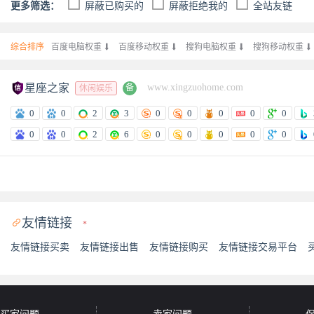
更多筛选：
屏蔽已购买的
屏蔽拒绝我的
全站友链
综合排序
百度电脑权重

百度移动权重

搜狗电脑权重

搜狗移动权重


星座之家
www.xingzuohome.com
备
休闲娱乐
0
0
2
3
0
0
0
0
0
0
0
2
6
0
0
0
0
0
友情链接

*
友情链接买卖
友情链接出售
友情链接购买
友情链接交易平台