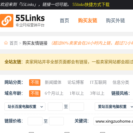
欢迎来到「55Links」
，链接一切可能。
55links快捷方式下载
首页
购买友链
购买外链

首页
>
购买友情链接
（超过80%卖家会在24小时内上链，超过72
全站友链
：卖家网站并非全部页面都会有链接，一般卖家网站都会超过
网站分类：
不限
新闻媒体
论坛博客
IT互联网
信息分类
动物宠物
休闲娱乐
食品美食
古玩珍藏
珠宝
域名年龄
：
不限
6个月以上
1年以上
3年以上
链接风格：
工艺礼品
机械五金
科技汽车
建筑材料
工业

至
站长百度电脑权重
爱站百度电脑权重
链接价格
：
关键词
：
至