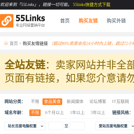
欢迎来到「55Links」
，链接一切可能。
55links快捷方式下载
首页
购买友链
购买外链

首页
>
购买友情链接
（超过80%卖家会在24小时内上链，超过72
全站友链
：卖家网站并非全部
页面有链接，如果您介意请
网站分类：
不限
食品美食
新闻媒体
论坛博客
IT互联网
农林牧渔
动物宠物
休闲娱乐
古玩珍藏
珠宝
域名年龄
：
不限
6个月以上
1年以上
3年以上
链接风格：
工艺礼品
机械五金
科技汽车
建筑材料
工业

至
站长百度电脑权重
爱站百度电脑权重