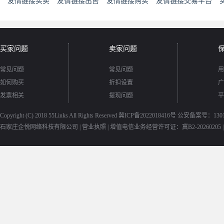
友情链接买卖
友情链接出售
友情链接购买
友情链接交易平台
买家问题
卖家问题
常见问题
常见问题
用
如何购买
折扣设置
广
发票相关
提现问题
平
Copyright (C) 2018
55Links
All Rights Reserved
冀ICP备2022018416号
公安备案号：13010
石家庄企悦网络科技有限公司 |
营业执照
|
增值电信业务经营许可证：冀B2-20260205