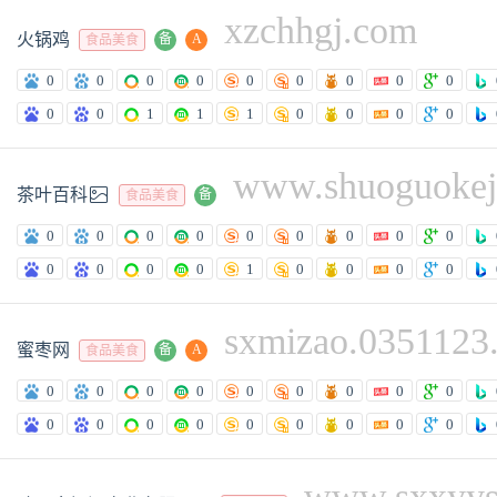
xzchhgj.com
火锅鸡
备
A
食品美食
0
0
0
0
0
0
0
0
0
0
0
1
1
1
0
0
0
0
www.shuoguokej

茶叶百科
备
食品美食
0
0
0
0
0
0
0
0
0
0
0
0
0
1
0
0
0
0
sxmizao.0351123
蜜枣网
备
A
食品美食
0
0
0
0
0
0
0
0
0
0
0
0
0
0
0
0
0
0
www.sxxyys