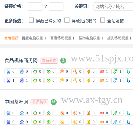
链接价格
：
关键词
：
至
更多筛选：
屏蔽已购买的
屏蔽拒绝我的
全站友链
综合排序
百度电脑权重

百度移动权重

搜狗电脑权重

搜狗移动权重

www.51spjx.c
食品机械商务网
备
食品美食
0
0
0
0
0
0
0
1
1
1
1
0
0
0
0
0
1
1
www.ax-tgy.cn
中国茶叶网
备
食品美食
0
0
0
0
0
0
0
0
0
0
0
0
0
1
0
0
0
0