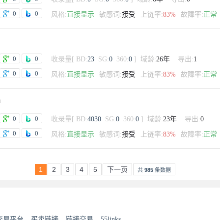
0
0
风格:
直接显示
敏感词:
接受
上链率:
83%
故障率:
正常
0
0
收录量
[
BD:
23
SG:
0
360:
0
]
域龄:
26年
导出:
1
0
0
风格:
直接显示
敏感词:
接受
上链率:
83%
故障率:
正常
m
0
0
收录量
[
BD:
4030
SG:
0
360:
0
]
域龄:
23年
导出:
0
0
0
风格:
直接显示
敏感词:
接受
上链率:
83%
故障率:
正常
1
2
3
4
5
下一页
共
985
条数据
交易平台
买卖链接
链接交易
55links