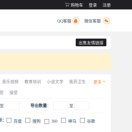

购物车
登录
注册


QQ客服
微信客服
出售友情链接

音乐视频
教育培训
小说文学
医药卫生
更多
保险
影楼婚嫁
酒店旅游
房产家居
受
接受
导出数量
：
至
至
示：
百度
搜狗
360
神马
谷歌