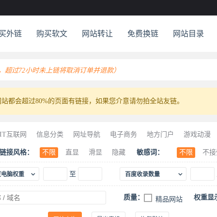
买外链
购买软文
网站转让
免费换链
网站目录
链，超过72小时未上链将取消订单并退款）
站都会超过80%的页面有链接，如果您介意请勿拍全站友链。
IT互联网
信息分类
网址导航
电子商务
地方门户
游戏动漫
食
古玩珍藏
珠宝首饰
军事国防
求职招聘
生活服务
金融
链接风格：
不限
直显
滑显
隐藏
敏感词：
不限
不接
车
建筑材料
工业贸易
服装服饰
物流运输
体育竞技


至
度电脑权重
百度收录数量
质量：
权重显
精品网站