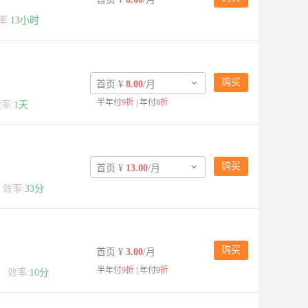
率:
13小时
购买

首页
¥
8.00
/月
半年付
9折
| 年付
8折
率:
1天
购买

首页
¥
13.00
/月
效率:
33分
购买
首页
¥
3.00
/月
半年付
9折
| 年付
9折
常
效率:
10分