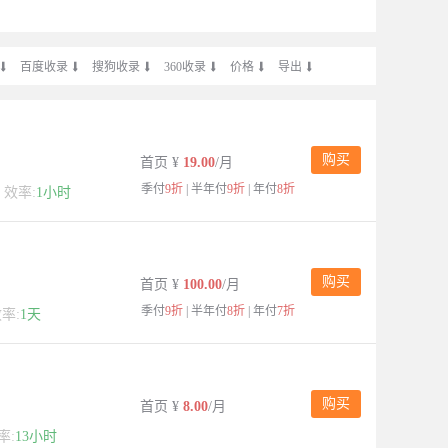

百度收录

搜狗收录

360收录

价格

导出

购买
首页
¥
19.00
/月
季付
9折
| 半年付
9折
| 年付
8折
效率:
1小时
购买
首页
¥
100.00
/月
季付
9折
| 半年付
8折
| 年付
7折
率:
1天
购买
首页
¥
8.00
/月
率:
13小时