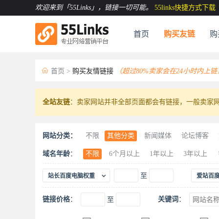
欢迎来到「55Links」
，链接一切可能。
55links快捷方式下载
首页
购买友链
购

首页
>
购买友情链接
（超过80%卖家会在24小时内上
全站友链
：卖家网站并非全部页面都会有链接，一般卖家网
网站分类：
不限
其他分类
新闻媒体
论坛博客
农林牧渔
动物宠物
休闲娱乐
食品美
域名年龄
：
不限
6个月以上
1年以上
3年以上
家电数码
工艺礼品
机械五金
科技汽

至
站长百度电脑权重
爱站百
链接价格
：
关键词
：
至