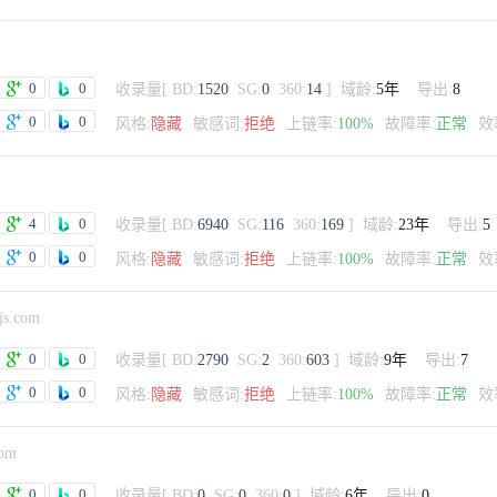
0
0
收录量
[
BD:
1520
SG:
0
360:
14
]
域龄:
5年
导出:
8
0
0
风格:
隐藏
敏感词:
拒绝
上链率:
100%
故障率:
正常
效
4
0
收录量
[
BD:
6940
SG:
116
360:
169
]
域龄:
23年
导出:
5
0
0
风格:
隐藏
敏感词:
拒绝
上链率:
100%
故障率:
正常
效
js.com
0
0
收录量
[
BD:
2790
SG:
2
360:
603
]
域龄:
9年
导出:
7
0
0
风格:
隐藏
敏感词:
拒绝
上链率:
100%
故障率:
正常
效
com
0
0
收录量
[
BD:
0
SG:
0
360:
0
]
域龄:
6年
导出:
0