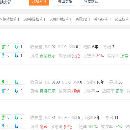
开始查询
导出表格
恢复默认
站友链
狗移动权重

360电脑权重

360移动权重

谷歌PR

神马权重

必应权重
0
1
收录量
[
BD:
92
SG:
0
360:
0
]
域龄:
6年
导出:
7
0
1
风格:
直接显示
敏感词:
拒绝
上链率:
80%
故障率:
正常
0
0
收录量
[
BD:
8190
SG:
0
360:
0
]
域龄:
18年
导出:
36
0
0
风格:
直接显示
敏感词:
拒绝
上链率:
--
故障率:
正常
效
0
0
收录量
[
BD:
81
SG:
30
360:
5
]
域龄:
8年
导出:
11
0
0
风格:
隐藏
敏感词:
拒绝
上链率:
100%
故障率:
正常
效