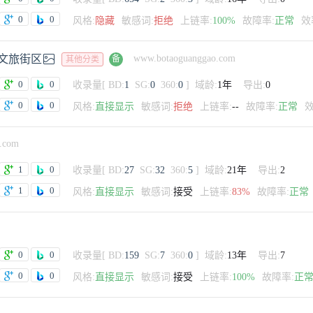
0
0
风格:
隐藏
敏感词:
拒绝
上链率:
100%
故障率:
正常
效

文旅街区
www.botaoguanggao.com
备
其他分类
0
0
收录量
[
BD:
1
SG:
0
360:
0
]
域龄:
1年
导出:
0
0
0
风格:
直接显示
敏感词:
拒绝
上链率:
--
故障率:
正常
效
.com
1
0
收录量
[
BD:
27
SG:
32
360:
5
]
域龄:
21年
导出:
2
1
0
风格:
直接显示
敏感词:
接受
上链率:
83%
故障率:
正常
0
0
收录量
[
BD:
159
SG:
7
360:
0
]
域龄:
13年
导出:
7
0
0
风格:
直接显示
敏感词:
接受
上链率:
100%
故障率:
正