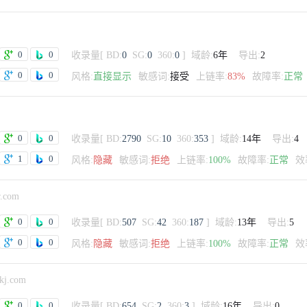
0
0
收录量
[
BD:
0
SG:
0
360:
0
]
域龄:
6年
导出:
2
0
0
风格:
直接显示
敏感词:
接受
上链率:
83%
故障率:
正常
0
0
收录量
[
BD:
2790
SG:
10
360:
353
]
域龄:
14年
导出:
4
1
0
风格:
隐藏
敏感词:
拒绝
上链率:
100%
故障率:
正常
效
r.com
0
0
收录量
[
BD:
507
SG:
42
360:
187
]
域龄:
13年
导出:
5
0
0
风格:
隐藏
敏感词:
拒绝
上链率:
100%
故障率:
正常
效
kj.com
0
0
收录量
[
BD:
654
SG:
2
360:
3
]
域龄:
16年
导出:
0