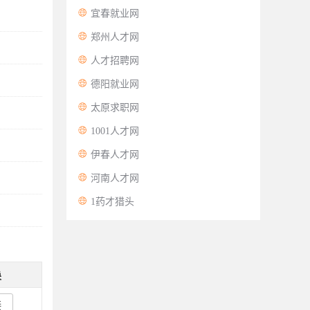

宜春就业网

郑州人才网

人才招聘网

德阳就业网

太原求职网

1001人才网

伊春人才网

河南人才网

1药才猎头
换
接