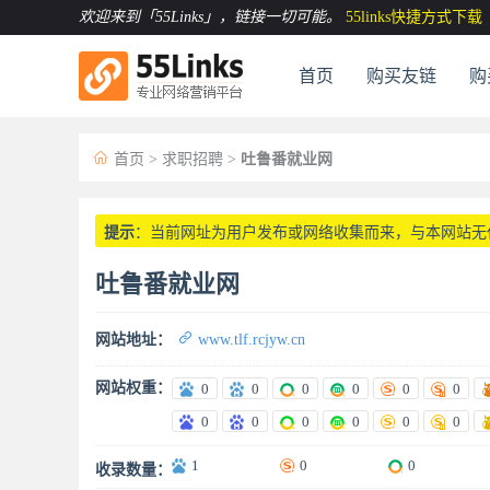
欢迎来到「55Links」
，链接一切可能。
55links快捷方式下载
首页
购买友链
购

首页
>
求职招聘
>
吐鲁番就业网
提示
：当前网址为用户发布或网络收集而来，与本网站无
吐鲁番就业网

网站地址：
www.tlf.rcjyw.cn
网站权重：
0
0
0
0
0
0
0
0
0
0
0
0
1
0
0
收录数量：