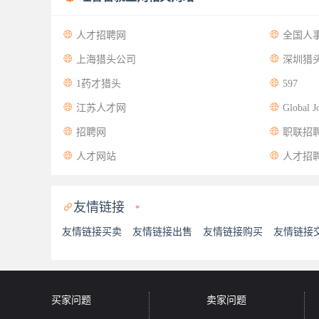


人才招聘网
全国人


上海猎头公司
深圳猎


1药才猎头
597


江苏人才网
Global J


招聘网
职联招


人才网站
人才招
友情链接

*
友情链接买卖
友情链接出售
友情链接购买
友情链接
买家问题
卖家问题