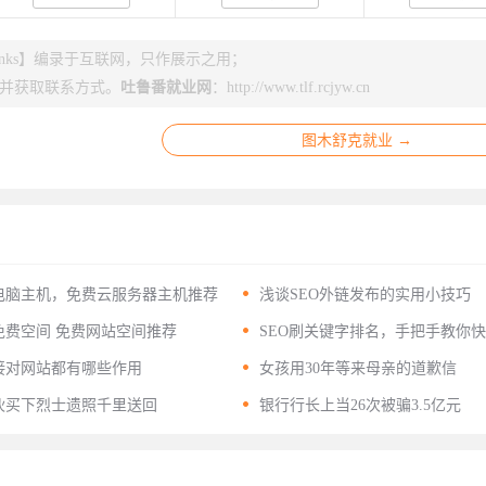
nks】编录于互联网，只作展示之用；
并获取联系方式。
吐鲁番就业网
：
http://www.tlf.rcjyw.cn
图木舒克就业 →

电脑主机，免费云服务器主机推荐
浅谈SEO外链发布的实用小技巧

费空间 免费网站空间推荐
SEO刷关键字排名，手把手教你
关键词排名

接对网站都有哪些作用
女孩用30年等来母亲的道歉信

伙买下烈士遗照千里送回
银行行长上当26次被骗3.5亿元