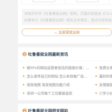
本网页并非《吐鲁番就业网》官网，页面内容是由【55Li
如果有与《吐鲁番就业网》相关业务事宜，请访问其网站
← 五家渠就业网

吐鲁番就业网最新资讯


被99%的网站运营者低估的链接价值：揭
免费云
开友情链接背后的十二层战略意义


怎么宣传自己的网站 怎么有效推广自己
最好的免
的网站？


淘宝地图 淘宝地图功能介绍
友情链


深圳一公司每个工位都装监控
27岁小

吐鲁番就业网相关网站