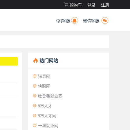

购物车
登录
注册


QQ客服
微信客服

热门网站

猎奇网

快聘网

吐鲁番就业网

929人才

929人才网

十堰就业网