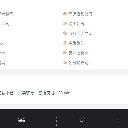

事考试网
环保猎头公司

头公司
猎头公司

百万通人才网

ob
主角跳动

聘网
贤才招聘网

聘网
今日站长网
交易平台
买卖链接
链接交易
55links
保障
我们