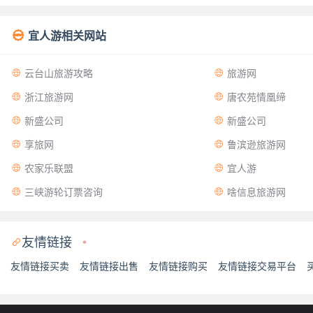

宜人游相关网站


云台山旅游攻略
旅游网


浙江旅游网
唐农苑情凰缔


新盛公司
新盛公司


享旅网
鲁滨逊旅游网


农家乐联盟
宜人游


三峡游轮订票咨询
啥信息旅游网
友情链接

*
友情链接买卖
友情链接出售
友情链接购买
友情链接交易平台