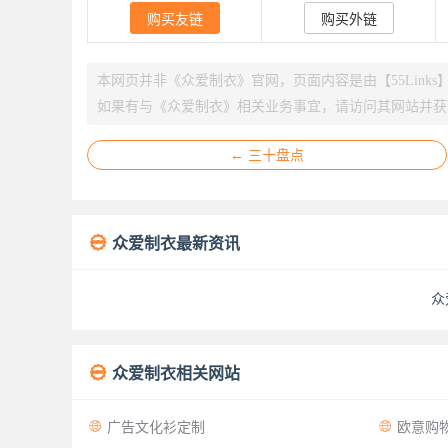
购买友链
购买外链
本网页并非《众爱制衣》官网，页面内容是由【55Link
如果有与《众爱制衣》相关业务事宜，请访问其网站并获
← 三十盘点

众爱制衣最新资讯
众

众爱制衣相关网站


广告文化衫定制
欧意购