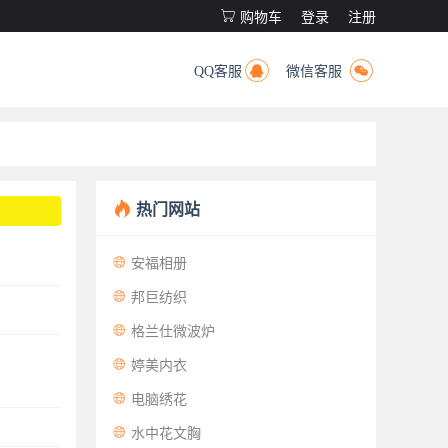

购物车
登录
注册


QQ客服
微信客服

热门网站

安福相册

邦巨纺织

格兰仕微波炉

婷美内衣

电脑绣花

水中花文胸