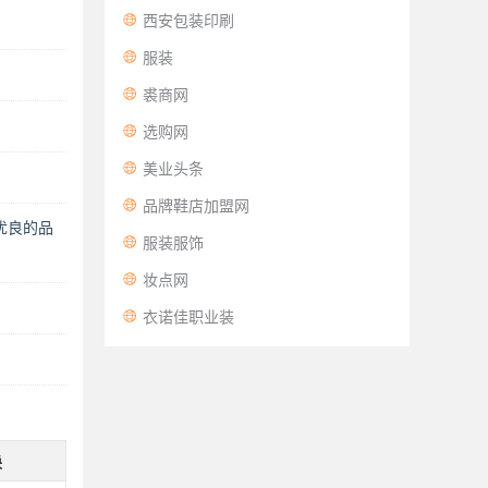

西安包装印刷

服装

裘商网

选购网

美业头条

品牌鞋店加盟网
优良的品

服装服饰

妆点网

衣诺佳职业装
换