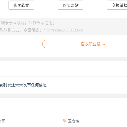
购买软文
购买网站
交换链
s】编录于互联网，只作展示之用；
取联系方式。
众爱制衣
：
http://sxzazy.0351123.cn
百衣职业装 →
爱制衣还未未发布任何信息

物网
玉仓库