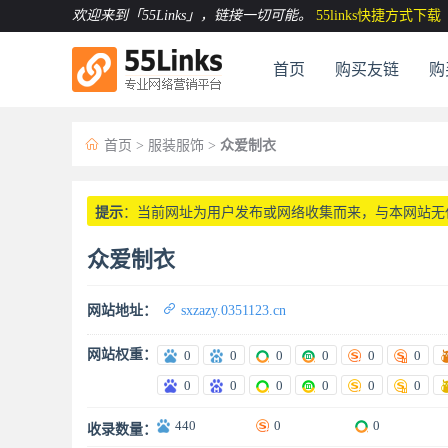
欢迎来到「55Links」
，链接一切可能。
55links快捷方式下载
首页
购买友链
购

首页
>
服装服饰
>
众爱制衣
提示
：当前网址为用户发布或网络收集而来，与本网站无
众爱制衣

网站地址：
sxzazy.0351123.cn
网站权重：
0
0
0
0
0
0
0
0
0
0
0
0
440
0
0
收录数量：