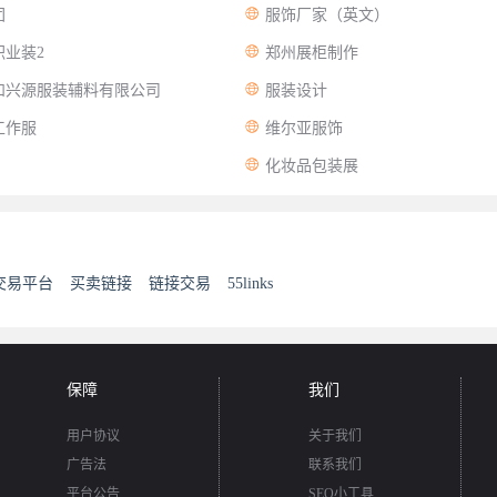

团
服饰厂家（英文）

业装2
郑州展柜制作

和兴源服装辅料有限公司
服装设计

工作服
维尔亚服饰

化妆品包装展
交易平台
买卖链接
链接交易
55links
保障
我们
用户协议
关于我们
广告法
联系我们
平台公告
SEO小工具