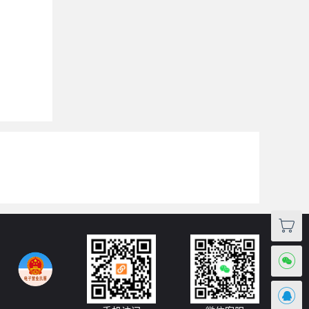


