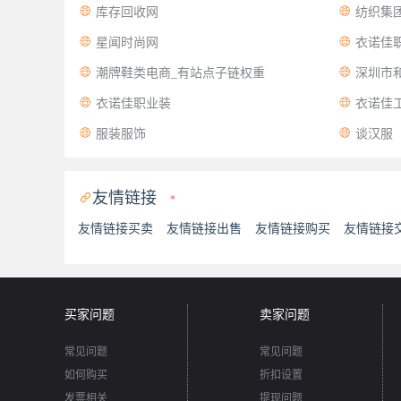


库存回收网
纺织集


星闻时尚网
衣诺佳职


潮牌鞋类电商_有站点子链权重
深圳市


衣诺佳职业装
衣诺佳


服装服饰
谈汉服
友情链接

*
友情链接买卖
友情链接出售
友情链接购买
友情链接
买家问题
卖家问题
常见问题
常见问题
如何购买
折扣设置
发票相关
提现问题