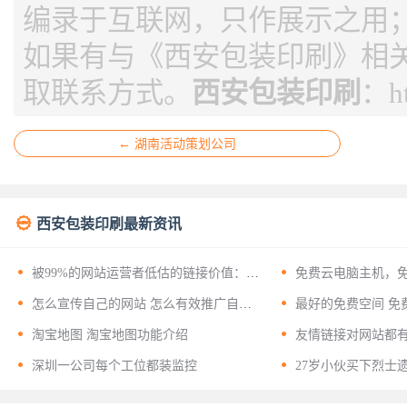
编录于互联网，只作展示之用
如果有与《西安包装印刷》相
取联系方式。
西安包装印刷
：
h
← 湖南活动策划公司

西安包装印刷最新资讯


被99%的网站运营者低估的链接价值：揭
免费云电脑主机，
开友情链接背后的十二层战略意义


怎么宣传自己的网站 怎么有效推广自己
最好的免费空间 免
的网站？


淘宝地图 淘宝地图功能介绍
友情链接对网站都


深圳一公司每个工位都装监控
27岁小伙买下烈士