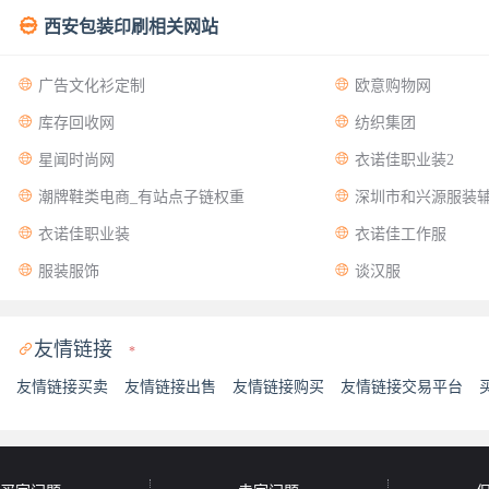

西安包装印刷相关网站


广告文化衫定制
欧意购物网


库存回收网
纺织集团


星闻时尚网
衣诺佳职业装2


潮牌鞋类电商_有站点子链权重
深圳市和兴源服装


衣诺佳职业装
衣诺佳工作服


服装服饰
谈汉服
友情链接

*
友情链接买卖
友情链接出售
友情链接购买
友情链接交易平台