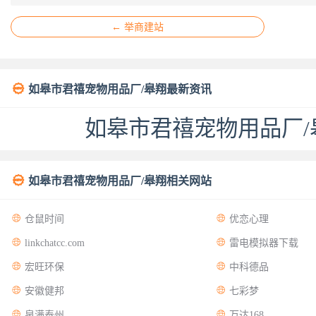
← 举商建站

如皋市君禧宠物用品厂/皋翔最新资讯
如皋市君禧宠物用品厂

如皋市君禧宠物用品厂/皋翔相关网站


仓鼠时间
优恋心理


linkchatcc.com
雷电模拟器下载


宏旺环保
中科德品


安徽健邦
七彩梦


泉满泰州
万达168