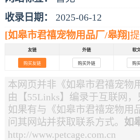
收录日期：
2025-06-12
[如皋市君禧宠物用品厂/皋翔]
提
友链
外链
软
购买友链
购买外链
购
本网页并非《如皋市君禧宠物用
由【55Links】编录于互联网
如果有与《如皋市君禧宠物用品
问其网站并获取联系方式。
如
http://www.petcage.com.cn