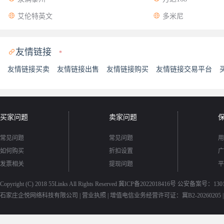


艾伦特英文
多米尼
友情链接

*
友情链接买卖
友情链接出售
友情链接购买
友情链接交易平台
买家问题
卖家问题
常见问题
常见问题
用
如何购买
折扣设置
广
发票相关
提现问题
平
Copyright (C) 2018
55Links
All Rights Reserved
冀ICP备2022018416号
公安备案号：13010
石家庄企悦网络科技有限公司 |
营业执照
|
增值电信业务经营许可证：冀B2-20260205