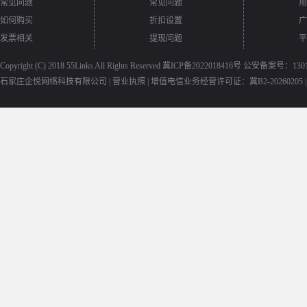
常见问题
常见问题
用
如何购买
折扣设置
广
发票相关
提现问题
平
Copyright (C) 2018
55Links
All Rights Reserved
冀ICP备2022018416号
公安备案号：13010
石家庄企悦网络科技有限公司 |
营业执照
|
增值电信业务经营许可证：冀B2-20260205