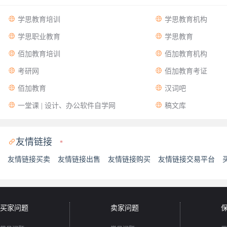


学思教育培训
学思教育机构


学思职业教育
学思教育


佰加教育培训
佰加教育机构


考研网
佰加教育考证


佰加教育
汉词吧


一堂课 | 设计、办公软件自学网
稿文库
友情链接

*
友情链接买卖
友情链接出售
友情链接购买
友情链接交易平台
买家问题
卖家问题