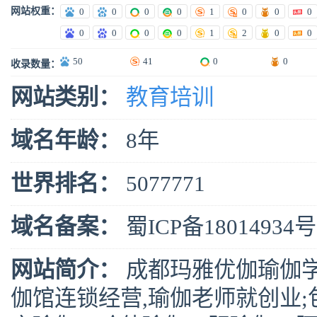
网站权重：
0
0
0
0
1
0
0
0
0
0
0
0
1
2
0
0
50
41
0
0
收录数量：
网站类别：
教育培训
域名年龄：
8年
世界排名：
5077771
域名备案：
蜀ICP备18014934号
网站简介：
成都玛雅优伽瑜伽学
伽馆连锁经营,瑜伽老师就创业