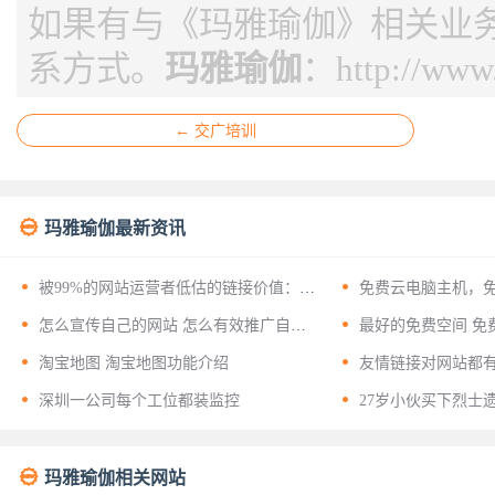
如果有与《玛雅瑜伽》相关业
系方式。
玛雅瑜伽
：
http://www
← 交广培训

玛雅瑜伽最新资讯


被99%的网站运营者低估的链接价值：揭
免费云电脑主机，
开友情链接背后的十二层战略意义


怎么宣传自己的网站 怎么有效推广自己
最好的免费空间 免
的网站？


淘宝地图 淘宝地图功能介绍
友情链接对网站都


深圳一公司每个工位都装监控
27岁小伙买下烈士

玛雅瑜伽相关网站