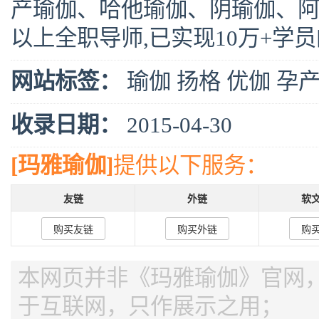
产瑜伽、哈他瑜伽、阴瑜伽、阿
以上全职导师,已实现10万+学
网站标签：
瑜伽
扬格
优伽
孕
收录日期：
2015-04-30
[玛雅瑜伽]
提供以下服务：
友链
外链
软
购买友链
购买外链
购
本网页并非《玛雅瑜伽》官网，页
于互联网，只作展示之用；