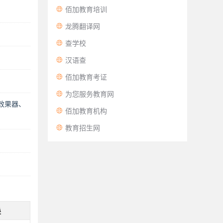

佰加教育培训

龙腾翻译网

查学校

汉语查

佰加教育考证

为您服务教育网
效果器、

佰加教育机构

教育招生网
换