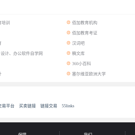

育培训
佰加教育机构

佰加教育考证

育
汉词吧

| 设计、办公软件自学网
稿文库

360小百科

计
塞尔维亚欧洲大学
交易平台
买卖链接
链接交易
55links
保障
我们