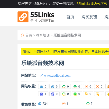
欢迎来到「55Links」
，链接一切可能。
55links快捷方式下载
首页
购买友链
购

首页
>
教育培训
>
乐绘派音频技术网
提示
：当前网址为用户发布或网络收集而来，与本网站无
乐绘派音频技术网

网站地址：
www.audiopai.com
网站权重：
0
0
0
0
0
0
1
0
0
0
0
0
724
3
7
收录数量：