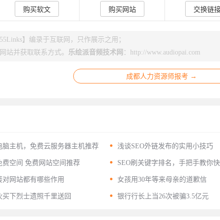
购买软文
购买网站
交换链
Links】编录于互联网，只作展示之用；
网站并获取联系方式。
乐绘派音频技术网
：
http://www.audiopai.com
成都人力资源师报考 →

电脑主机，免费云服务器主机推荐
浅谈SEO外链发布的实用小技巧

费空间 免费网站空间推荐
SEO刷关键字排名，手把手教你
关键词排名

接对网站都有哪些作用
女孩用30年等来母亲的道歉信

伙买下烈士遗照千里送回
银行行长上当26次被骗3.5亿元