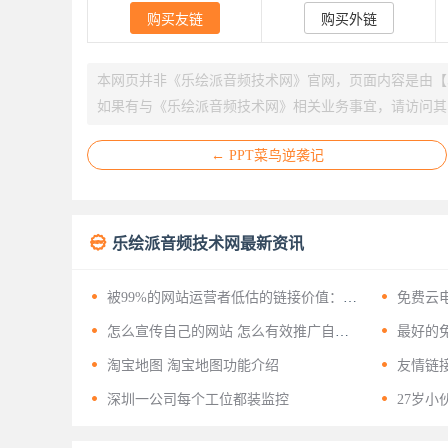
购买友链
购买外链
本网页并非《乐绘派音频技术网》官网，页面内容是由【55
如果有与《乐绘派音频技术网》相关业务事宜，请访问其
← PPT菜鸟逆袭记

乐绘派音频技术网最新资讯


被99%的网站运营者低估的链接价值：揭
免费云
开友情链接背后的十二层战略意义


怎么宣传自己的网站 怎么有效推广自己
最好的免
的网站？


淘宝地图 淘宝地图功能介绍
友情链


深圳一公司每个工位都装监控
27岁小