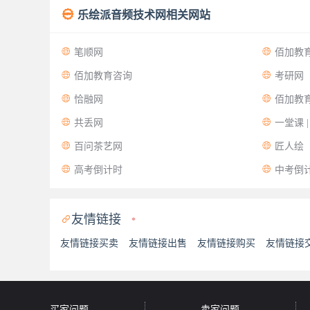

乐绘派音频技术网相关网站


笔顺网
佰加教


佰加教育咨询
考研网


恰融网
佰加教


共丢网
一堂课 


百问茶艺网
匠人绘


高考倒计时
中考倒
友情链接

*
友情链接买卖
友情链接出售
友情链接购买
友情链接
买家问题
卖家问题