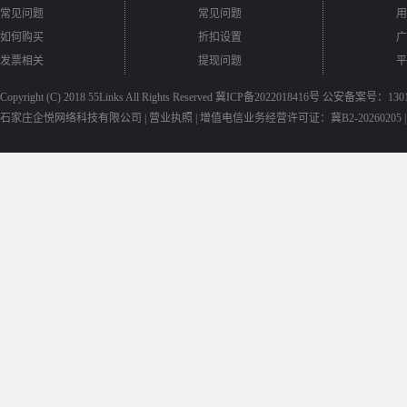
常见问题
常见问题
用
如何购买
折扣设置
广
发票相关
提现问题
平
Copyright (C) 2018
55Links
All Rights Reserved
冀ICP备2022018416号
公安备案号：13010
石家庄企悦网络科技有限公司 |
营业执照
|
增值电信业务经营许可证：冀B2-20260205