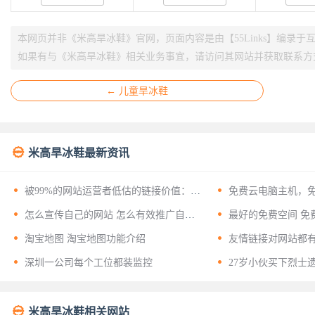
本网页并非《米高旱冰鞋》官网，页面内容是由【55Links】编录于
如果有与《米高旱冰鞋》相关业务事宜，请访问其网站并获取联系方
← 儿童旱冰鞋

米高旱冰鞋最新资讯


被99%的网站运营者低估的链接价值：揭
免费云电脑主机，
开友情链接背后的十二层战略意义


怎么宣传自己的网站 怎么有效推广自己
最好的免费空间 免
的网站？


淘宝地图 淘宝地图功能介绍
友情链接对网站都


深圳一公司每个工位都装监控
27岁小伙买下烈士

米高旱冰鞋相关网站