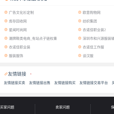


广告文化衫定制
欧意购物网


库存回收网
纺织集团


星闻时尚网
衣诺佳职业装2


潮牌鞋类电商_有站点子链权重
深圳市和兴源服装


衣诺佳职业装
衣诺佳工作服


服装服饰
谈汉服
友情链接

*
友情链接买卖
友情链接出售
友情链接购买
友情链接交易平台
买家问题
卖家问题