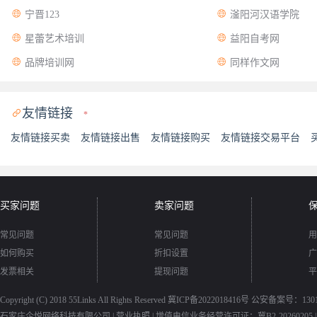


宁晋123
滏阳河汉语学院


星蕾艺术培训
益阳自考网


品牌培训网
同样作文网
友情链接

*
友情链接买卖
友情链接出售
友情链接购买
友情链接交易平台
买家问题
卖家问题
常见问题
常见问题
用
如何购买
折扣设置
广
发票相关
提现问题
平
Copyright (C) 2018
55Links
All Rights Reserved
冀ICP备2022018416号
公安备案号：13010
石家庄企悦网络科技有限公司 |
营业执照
|
增值电信业务经营许可证：冀B2-20260205