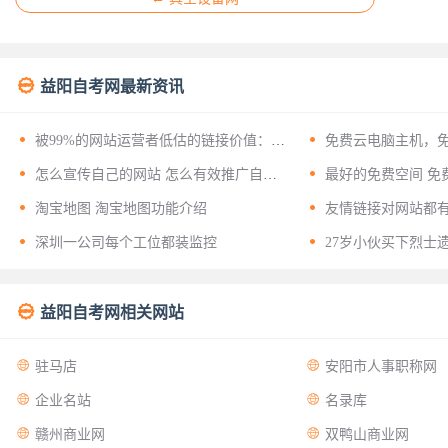

益阳自考网最新资讯


被99%的网站运营者低估的链接价值：揭
免费云电脑主机，
开友情链接背后的十二层战略意义


怎么宣传自己的网站 怎么有效推广自己
最好的免费空间 免
的网站？


淘宝地图 淘宝地图功能介绍
友情链接对网站都


深圳一公司每个工位都装监控
27岁小伙买下烈士

益阳自考网相关网站


驻马店
安阳市人事职称网


企业名站
名录库


赣州商业网
双鸭山商业网