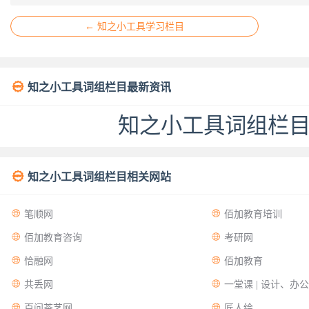
← 知之小工具学习栏目

知之小工具词组栏目最新资讯
知之小工具词组栏

知之小工具词组栏目相关网站


笔顺网
佰加教育培训


佰加教育咨询
考研网


恰融网
佰加教育


共丢网
一堂课 | 设计、办


百问茶艺网
匠人绘