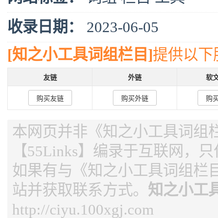
收录日期：
2023-06-05
[知之小工具词组栏目]
提供以下
友链
外链
软
购买友链
购买外链
购
本网页并非《知之小工具词组
【55Links】编录于互联网，
如果有与《知之小工具词组栏
站并获取联系方式。
知之小工
http://ciyu.100xgj.com