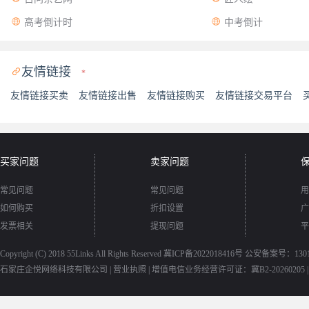


高考倒计时
中考倒计
友情链接

*
友情链接买卖
友情链接出售
友情链接购买
友情链接交易平台
买家问题
卖家问题
常见问题
常见问题
用
如何购买
折扣设置
广
发票相关
提现问题
平
Copyright (C) 2018
55Links
All Rights Reserved
冀ICP备2022018416号
公安备案号：13010
石家庄企悦网络科技有限公司 |
营业执照
|
增值电信业务经营许可证：冀B2-20260205