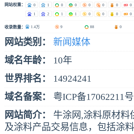
网站权重：
0
1
0
0
0
0
0
0
1
2
1
1
0
0
0
0
1.4万
9
88
0
收录数量：
网站类别：
新闻媒体
域名年龄：
10年
世界排名：
14924241
域名备案：
粤ICP备17062211号
网站简介：
牛涂网,涂料原材料
及涂料产品交易信息，包括涂