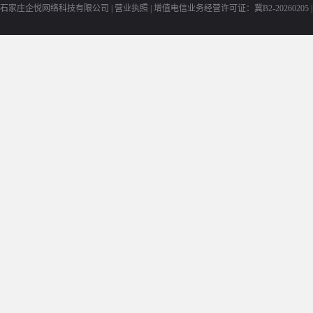
石家庄企悦网络科技有限公司 |
营业执照
|
增值电信业务经营许可证：冀B2-20260205