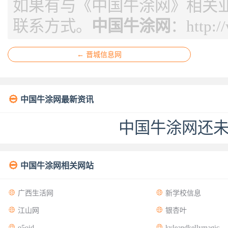
如果有与《中国牛涂网》相关
联系方式。
中国牛涂网
：
http:
← 晋城信息网

中国牛涂网最新资讯
中国牛涂网还

中国牛涂网相关网站


广西生活网
新学校信息


江山网
银杏叶


o5ojd
kyleandkellymagic