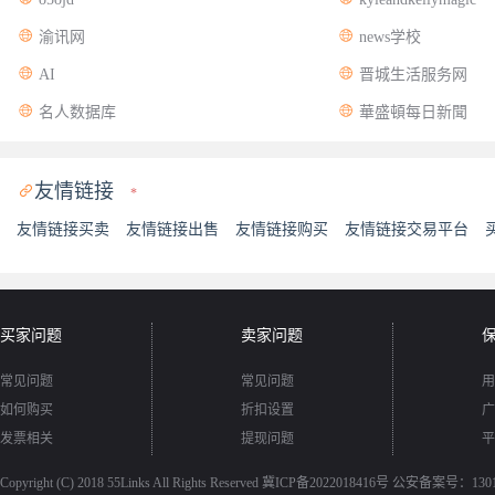


渝讯网
news学校


AI
晋城生活服务网


名人数据库
華盛頓每日新聞
友情链接

*
友情链接买卖
友情链接出售
友情链接购买
友情链接交易平台
买家问题
卖家问题
常见问题
常见问题
用
如何购买
折扣设置
广
发票相关
提现问题
平
Copyright (C) 2018
55Links
All Rights Reserved
冀ICP备2022018416号
公安备案号：13010