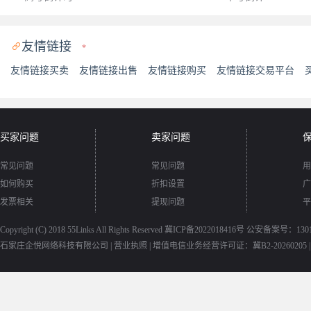
友情链接

*
友情链接买卖
友情链接出售
友情链接购买
友情链接交易平台
买家问题
卖家问题
常见问题
常见问题
用
如何购买
折扣设置
广
发票相关
提现问题
平
Copyright (C) 2018
55Links
All Rights Reserved
冀ICP备2022018416号
公安备案号：13010
石家庄企悦网络科技有限公司 |
营业执照
|
增值电信业务经营许可证：冀B2-20260205