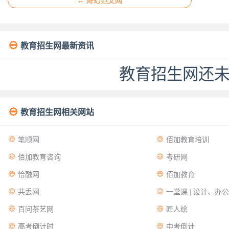
← 奇幻范文网

教育招生网最新资讯
教育招生网还

教育招生网相关网站


笔顺网
佰加教育培训


佰加教育咨询
考研网


恰融网
佰加教育


共丢网
一堂课 | 设计、办


百问茶艺网
匠人绘


高考倒计时
中考倒计