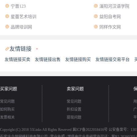


宁晋123
滏阳河汉语学院


星蕾艺术培训
益阳自考网


品牌培训网
同样作文网
友情链接

*
友情链接买卖
友情链接出售
友情链接购买
友情链接交易平台
买家问题
卖家问题
常见问题
常见问题
用
如何购买
折扣设置
广
发票相关
提现问题
平
Copyright (C) 2018
55Links
All Rights Reserved
冀ICP备2022018416号
公安备案号：13010
石家庄企悦网络科技有限公司 |
营业执照
|
增值电信业务经营许可证：冀B2-20260205