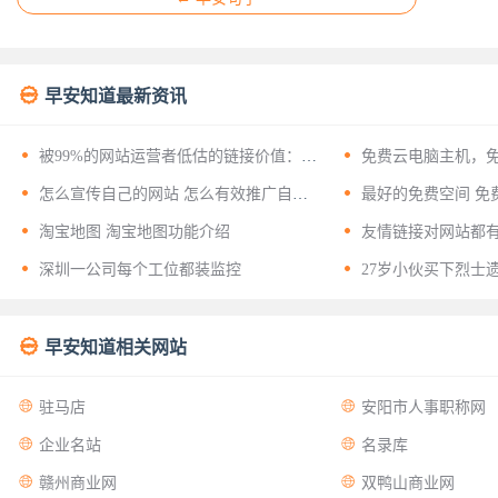

早安知道最新资讯


被99%的网站运营者低估的链接价值：揭
免费云电脑主机，
开友情链接背后的十二层战略意义


怎么宣传自己的网站 怎么有效推广自己
最好的免费空间 免
的网站？


淘宝地图 淘宝地图功能介绍
友情链接对网站都


深圳一公司每个工位都装监控
27岁小伙买下烈士

早安知道相关网站


驻马店
安阳市人事职称网


企业名站
名录库


赣州商业网
双鸭山商业网