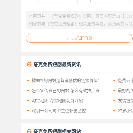
本网页并非《夸克免费短剧》官网，页面内容是由【55Li
如果有与《夸克免费短剧》相关业务事宜，请访问其网站
← 35迅汇目录

夸克免费短剧最新资讯


被99%的网站运营者低估的链接价值：揭
免费云
开友情链接背后的十二层战略意义


怎么宣传自己的网站 怎么有效推广自己
最好的免
的网站？


淘宝地图 淘宝地图功能介绍
友情链


深圳一公司每个工位都装监控
27岁小

夸克免费短剧相关网站