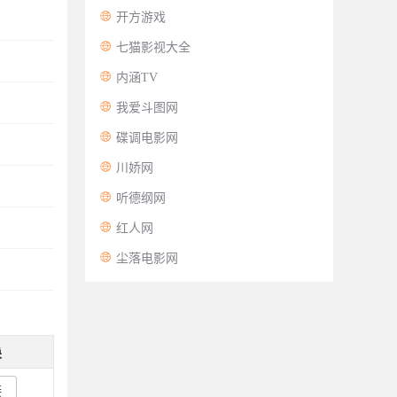

开方游戏

七猫影视大全

内涵TV

我爱斗图网

碟调电影网

川娇网

听德纲网

红人网

尘落电影网
换
接