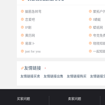


脑筋急转弯
聚拓户


恋爱吧
I蜻蜓


IP剧
壁纸网


黄历网
夸克免


易居卜
晓晓短


just for you
一起短
友情链接

*
友情链接买卖
友情链接出售
友情链接购买
友情链接
买家问题
卖家问题