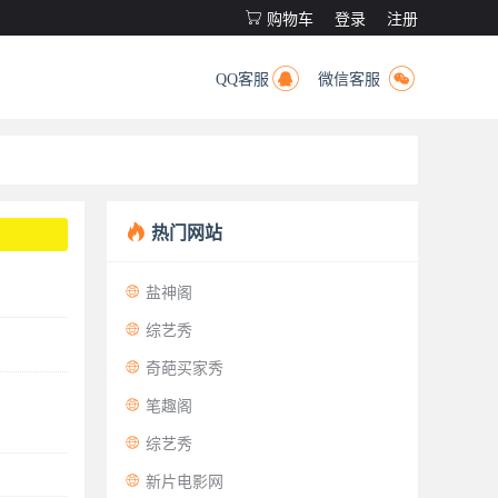

购物车
登录
注册


QQ客服
微信客服

热门网站

盐神阁

综艺秀

奇葩买家秀

笔趣阁

综艺秀

新片电影网