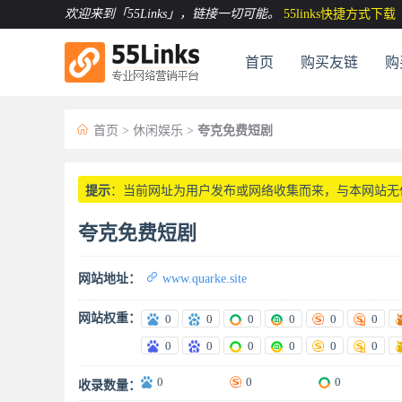
欢迎来到「55Links」
，链接一切可能。
55links快捷方式下载
首页
购买友链
购

首页
>
休闲娱乐
>
夸克免费短剧
提示
：当前网址为用户发布或网络收集而来，与本网站无
夸克免费短剧

网站地址：
www.quarke.site
网站权重：
0
0
0
0
0
0
0
0
0
0
0
0
0
0
0
收录数量：