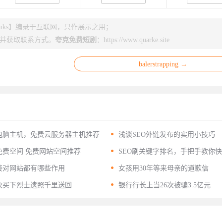
nks】编录于互联网，只作展示之用；
并获取联系方式。
夸克免费短剧
：
https://www.quarke.site
balerstrapping →

电脑主机，免费云服务器主机推荐
浅谈SEO外链发布的实用小技巧

费空间 免费网站空间推荐
SEO刷关键字排名，手把手教你
关键词排名

接对网站都有哪些作用
女孩用30年等来母亲的道歉信

伙买下烈士遗照千里送回
银行行长上当26次被骗3.5亿元