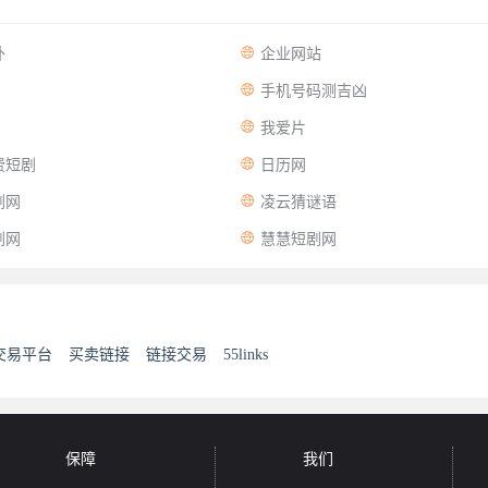

外
企业网站

手机号码测吉凶

我爱片

费短剧
日历网

剧网
凌云猜谜语

剧网
慧慧短剧网
交易平台
买卖链接
链接交易
55links
保障
我们