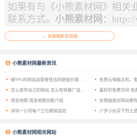
如果有与《小熊素材网》相关
联系方式。
小熊素材网
：
http:
← 全球电影资讯网

小熊素材网最新资讯


被99%的网站运营者低估的链接价值：揭
免费云电脑主机，
开友情链接背后的十二层战略意义


怎么宣传自己的网站 怎么有效推广自己
最好的免费空间 免
的网站？


淘宝地图 淘宝地图功能介绍
友情链接对网站都


深圳一公司每个工位都装监控
27岁小伙买下烈士

小熊素材网相关网站