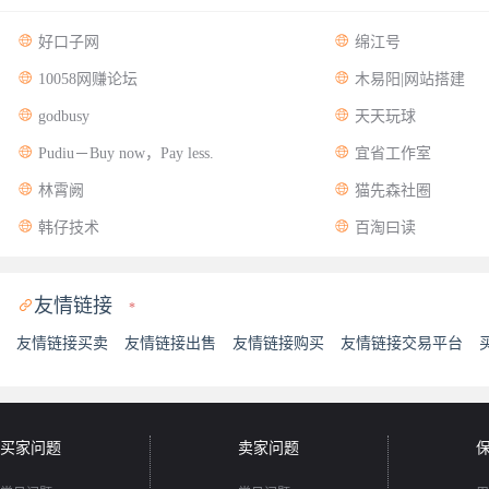


好口子网
绵江号


10058网赚论坛
木易阳|网站搭建


godbusy
天天玩球


Pudiu－Buy now，Pay less.
宜省工作室


林霄阙
猫先森社圈


韩仔技术
百淘曰读
友情链接

*
友情链接买卖
友情链接出售
友情链接购买
友情链接交易平台
买家问题
卖家问题