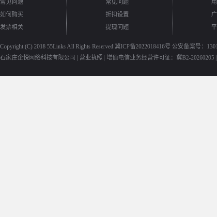
常见问题
常见问题
用
如何购买
折扣设置
广
发票相关
提现问题
平
Copyright (C) 2018
55Links
All Rights Reserved
冀ICP备2022018416号
公安备案号：13010
石家庄企悦网络科技有限公司 |
营业执照
|
增值电信业务经营许可证：冀B2-20260205