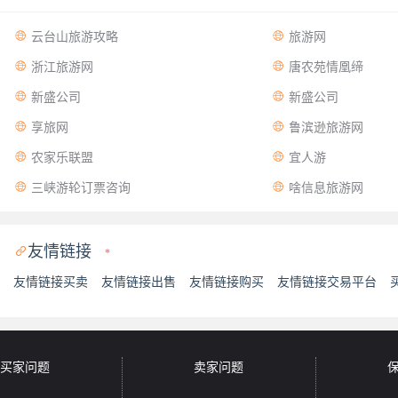


云台山旅游攻略
旅游网


浙江旅游网
唐农苑情凰缔


新盛公司
新盛公司


享旅网
鲁滨逊旅游网


农家乐联盟
宜人游


三峡游轮订票咨询
啥信息旅游网
友情链接

*
友情链接买卖
友情链接出售
友情链接购买
友情链接交易平台
买家问题
卖家问题