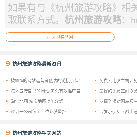
如果有与《杭州旅游攻略》相
取联系方式。
杭州旅游攻略
：
h
← 大卫装修网

杭州旅游攻略最新资讯


被99%的网站运营者低估的链接价值：揭
免费云电脑主机，
开友情链接背后的十二层战略意义


怎么宣传自己的网站 怎么有效推广自己
最好的免费空间 免
的网站？


淘宝地图 淘宝地图功能介绍
友情链接对网站都


深圳一公司每个工位都装监控
27岁小伙买下烈士

杭州旅游攻略相关网站