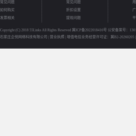
常见问题
常见问题
用
如何购买
折扣设置
广
发票相关
提现问题
平
Copyright (C) 2018
55Links
All Rights Reserved
冀ICP备2022018416号
公安备案号：13010
石家庄企悦网络科技有限公司 |
营业执照
|
增值电信业务经营许可证：冀B2-20260205