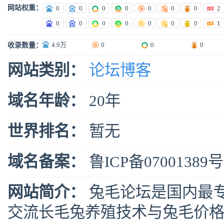
网站权重：
0
0
0
0
0
0
0
2
0
0
0
0
0
0
0
1
4.9万
0
0
0
收录数量：
网站类别：
论坛博客
域名年龄：
20年
世界排名：
暂无
域名备案：
鲁ICP备07001389号
网站简介：
兔毛论坛是国内最专
交流长毛兔养殖技术与兔毛价格