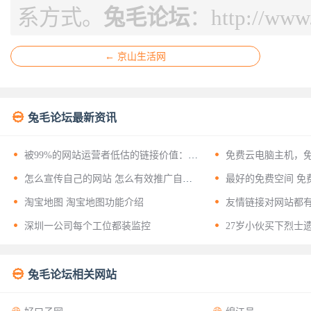
系方式。
兔毛论坛
：
http://www
← 京山生活网

兔毛论坛最新资讯


被99%的网站运营者低估的链接价值：揭
免费云电脑主机，
开友情链接背后的十二层战略意义


怎么宣传自己的网站 怎么有效推广自己
最好的免费空间 免
的网站？


淘宝地图 淘宝地图功能介绍
友情链接对网站都


深圳一公司每个工位都装监控
27岁小伙买下烈士

兔毛论坛相关网站