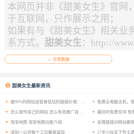
本网页并非《甜美女生》官网，页
于互联网，只作展示之用；
如果有与《甜美女生》相关业
系方式。
甜美女生
：
http://ww
← 可思数据

甜美女生最新资讯


被99%的网站运营者低估的链接价值：揭
免费云电脑主机，
开友情链接背后的十二层战略意义


怎么宣传自己的网站 怎么有效推广自己
最好的免费空间 免
的网站？


淘宝地图 淘宝地图功能介绍
友情链接对网站都


深圳一公司每个工位都装监控
27岁小伙买下烈士