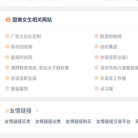

甜美女生相关网站


广告文化衫定制
欧意购物网


库存回收网
纺织集团


星闻时尚网
衣诺佳职业装2


潮牌鞋类电商_有站点子链权重
深圳市和兴源服装


衣诺佳职业装
衣诺佳工作服


服装服饰
谈汉服
友情链接

*
友情链接买卖
友情链接出售
友情链接购买
友情链接交易平台