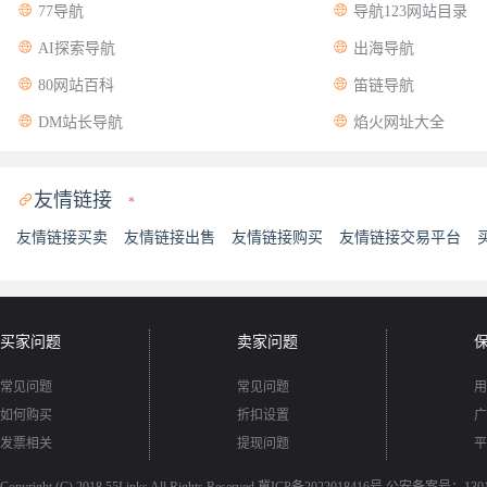


77导航
导航123网站目录


AI探索导航
出海导航


80网站百科
笛链导航


DM站长导航
焰火网址大全
友情链接

*
友情链接买卖
友情链接出售
友情链接购买
友情链接交易平台
买家问题
卖家问题
常见问题
常见问题
用
如何购买
折扣设置
广
发票相关
提现问题
平