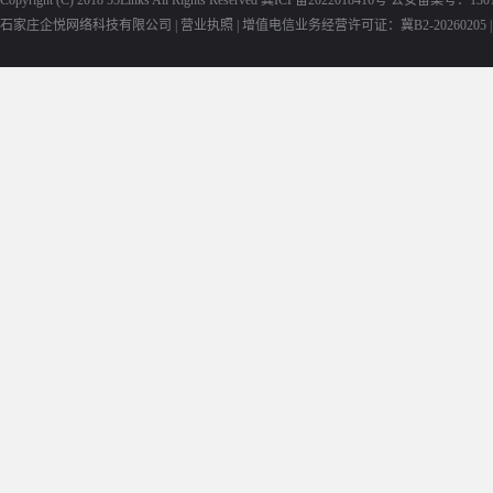
Copyright (C) 2018
55Links
All Rights Reserved
冀ICP备2022018416号
公安备案号：13010
石家庄企悦网络科技有限公司 |
营业执照
|
增值电信业务经营许可证：冀B2-20260205