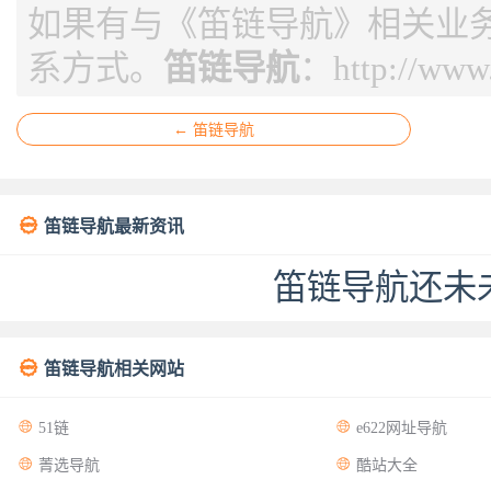
如果有与《笛链导航》相关业
系方式。
笛链导航
：
http://www
← 笛链导航

笛链导航最新资讯
笛链导航还未

笛链导航相关网站


51链
e622网址导航


菁选导航
酷站大全