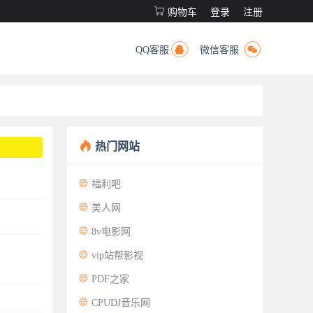

购物车
登录
注册


QQ客服
微信客服

热门网站

福利吧

美人网

8v电影网

vip站帮影视

PDF之家

CPUDJ音乐网