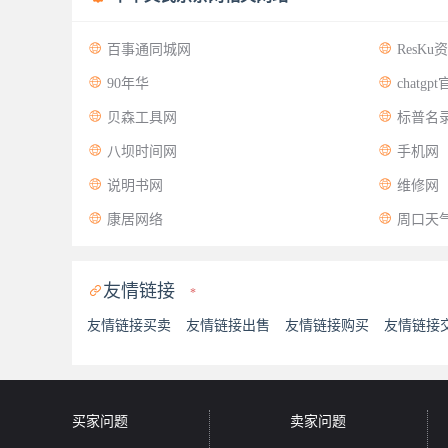


百事通同城网
ResKu


90年华
chatgp


贝森工具网
标普名


八坝时间网
手机网


说明书网
维修网


康居网络
周口天
友情链接

*
友情链接买卖
友情链接出售
友情链接购买
友情链接
买家问题
卖家问题