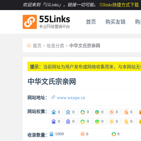
欢迎来到「55Links」
，链接一切可能。
55links快捷方式下载
首页
购买友链
购

首页
>
信息分类
>
中华文氏宗亲网
提示
：当前网址为用户发布或网络收集而来，与本网站无
中华文氏宗亲网

网站地址：
www.wxzqw.cn
网站权重：
0
0
0
0
0
0
0
0
0
0
0
0
1909
6
0
收录数量：