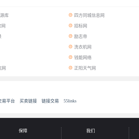

资源库
四方同城信息网

t官网
招标网

录
励志帝

洗衣机网

钱能网络

气网
正阳天气网
交易平台
买卖链接
链接交易
55links
保障
我们