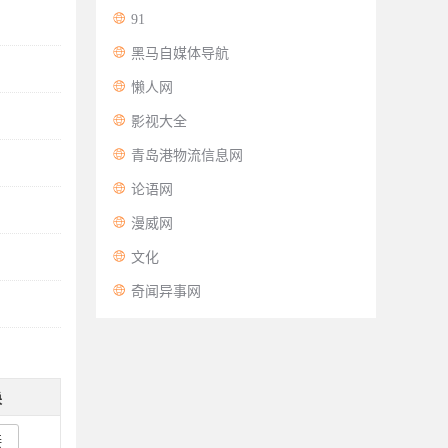

91

黑马自媒体导航

懒人网

影视大全

青岛港物流信息网

论语网

漫威网

文化

奇闻异事网
换
接