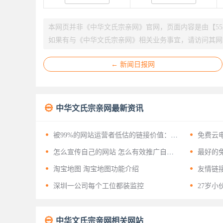
本网页并非《中华文氏宗亲网》官网，页面内容是由【55L
如果有与《中华文氏宗亲网》相关业务事宜，请访问其网
← 新闻日报网

中华文氏宗亲网最新资讯


被99%的网站运营者低估的链接价值：揭
免费云
开友情链接背后的十二层战略意义


怎么宣传自己的网站 怎么有效推广自己
最好的免
的网站？


淘宝地图 淘宝地图功能介绍
友情链


深圳一公司每个工位都装监控
27岁小

中华文氏宗亲网相关网站