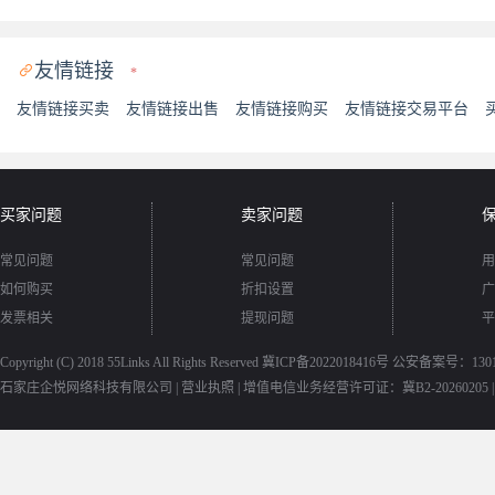
友情链接

*
友情链接买卖
友情链接出售
友情链接购买
友情链接交易平台
买家问题
卖家问题
常见问题
常见问题
用
如何购买
折扣设置
广
发票相关
提现问题
平
Copyright (C) 2018
55Links
All Rights Reserved
冀ICP备2022018416号
公安备案号：13010
石家庄企悦网络科技有限公司 |
营业执照
|
增值电信业务经营许可证：冀B2-20260205