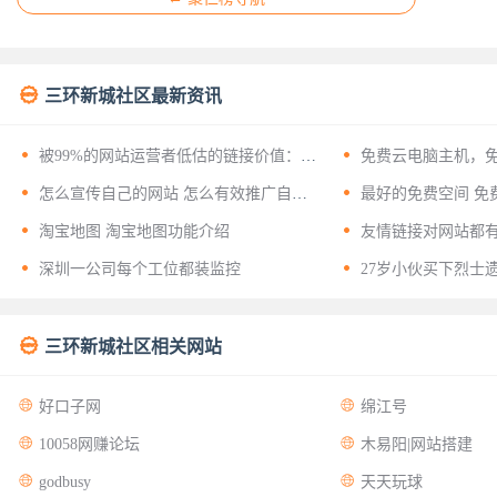

三环新城社区最新资讯


被99%的网站运营者低估的链接价值：揭
免费云电脑主机，
开友情链接背后的十二层战略意义


怎么宣传自己的网站 怎么有效推广自己
最好的免费空间 免
的网站？


淘宝地图 淘宝地图功能介绍
友情链接对网站都


深圳一公司每个工位都装监控
27岁小伙买下烈士

三环新城社区相关网站


好口子网
绵江号


10058网赚论坛
木易阳|网站搭建


godbusy
天天玩球