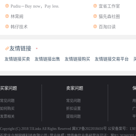


Pudiu－Buy now，Pay less.
宜省工作室


林霄阙
猫先森社圈


韩仔技术
百淘曰读
友情链接

*
友情链接买卖
友情链接出售
友情链接购买
友情链接交易平台
买家问题
卖家问题
常见问题
常见问题
用
如何购买
折扣设置
广
发票相关
提现问题
平
Copyright (C) 2018
55Links
All Rights Reserved
冀ICP备2022018416号
公安备案号：13010
石家庄企悦网络科技有限公司 |
营业执照
|
增值电信业务经营许可证：冀B2-20260205