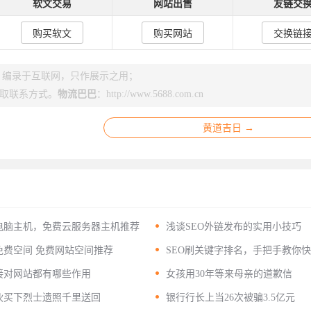
软文交易
网站出售
友链交
购买软文
购买网站
交换链
s】编录于互联网，只作展示之用；
取联系方式。
物流巴巴
：
http://www.5688.com.cn
黄道吉日 →

电脑主机，免费云服务器主机推荐
浅谈SEO外链发布的实用小技巧

费空间 免费网站空间推荐
SEO刷关键字排名，手把手教你
关键词排名

接对网站都有哪些作用
女孩用30年等来母亲的道歉信

伙买下烈士遗照千里送回
银行行长上当26次被骗3.5亿元