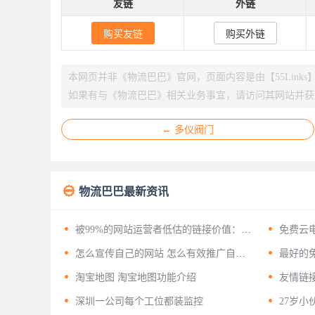
友链
外链
购买友链
购买外链
本网页并非《物流巴巴》官网，页面内容是由【55Link
如果有与《物流巴巴》相关业务事宜，请访问其网站并获
← 多仪阀门

物流巴巴最新资讯


被99%的网站运营者低估的链接价值：揭
免费云
开友情链接背后的十二层战略意义


怎么宣传自己的网站 怎么有效推广自己
最好的免
的网站？


淘宝地图 淘宝地图功能介绍
友情链


深圳一公司每个工位都装监控
27岁小