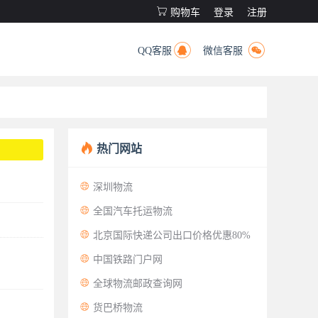

购物车
登录
注册


QQ客服
微信客服

热门网站

深圳物流

全国汽车托运物流

北京国际快递公司出口价格优惠80%

中国铁路门户网

全球物流邮政查询网

货巴桥物流