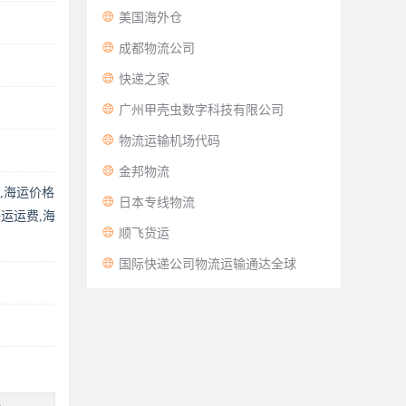

美国海外仓

成都物流公司

快递之家

广州甲壳虫数字科技有限公司

物流运输机场代码

金邦物流
询,海运价格

日本专线物流
运运费,海

顺飞货运

国际快递公司物流运输通达全球