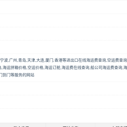
上海,宁波,广州,青岛,天津,大连,厦门,香港等进出口在线海运费查询,空运费查
,海运拼箱价格,空运价格,海运订舱,海运费在线查询,船公司海运费查询,海
关门到门等服务的网站