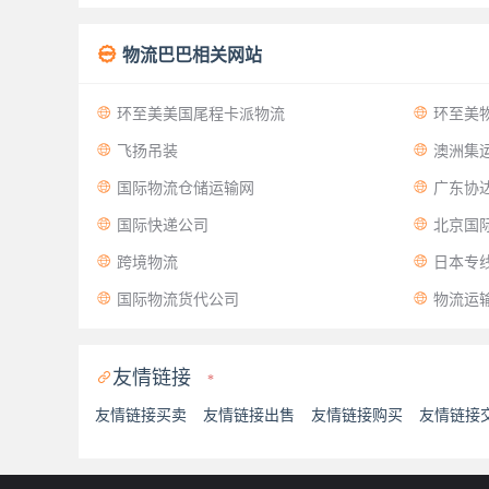

物流巴巴相关网站


环至美美国尾程卡派物流
环至美


飞扬吊装
澳洲集


国际物流仓储运输网
广东协


国际快递公司
北京国际


跨境物流
日本专


国际物流货代公司
物流运
友情链接

*
友情链接买卖
友情链接出售
友情链接购买
友情链接