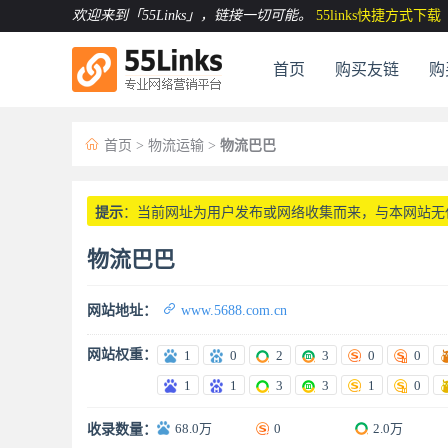
欢迎来到「55Links」
，链接一切可能。
55links快捷方式下载
首页
购买友链
购

首页
>
物流运输
>
物流巴巴
提示
：当前网址为用户发布或网络收集而来，与本网站无
物流巴巴

网站地址：
www.5688.com.cn
网站权重：
1
0
2
3
0
0
1
1
3
3
1
0
68.0万
0
2.0万
收录数量：