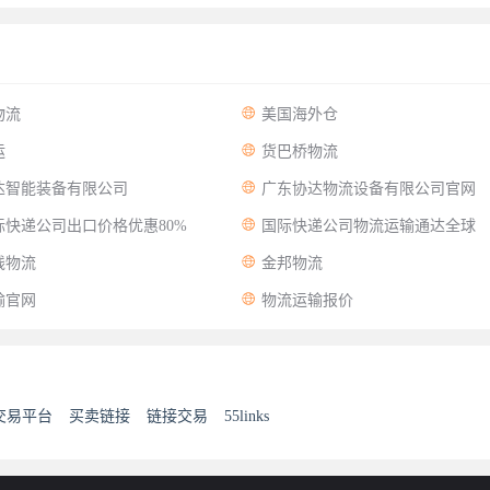

物流
美国海外仓

运
货巴桥物流

达智能装备有限公司
广东协达物流设备有限公司官网

快递公司出口价格优惠80%
国际快递公司物流运输通达全球

线物流
金邦物流

输官网
物流运输报价
交易平台
买卖链接
链接交易
55links