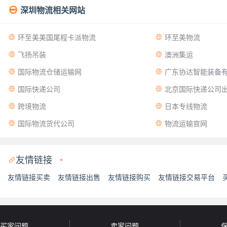

深圳物流相关网站


环至美美国尾程卡派物流
环至美物流


飞扬吊装
澳洲集运


国际物流仓储运输网
广东协达智能装备


国际快递公司
北京国际快递公司出


跨境物流
日本专线物流


国际物流货代公司
物流运输官网
友情链接

*
友情链接买卖
友情链接出售
友情链接购买
友情链接交易平台
买家问题
卖家问题