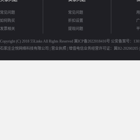
常见问题
常见问题
用
如何购买
折扣设置
广
发票相关
提现问题
平
Copyright (C) 2018
55Links
All Rights Reserved
冀ICP备2022018416号
公安备案号：13010
石家庄企悦网络科技有限公司 |
营业执照
|
增值电信业务经营许可证：冀B2-20260205