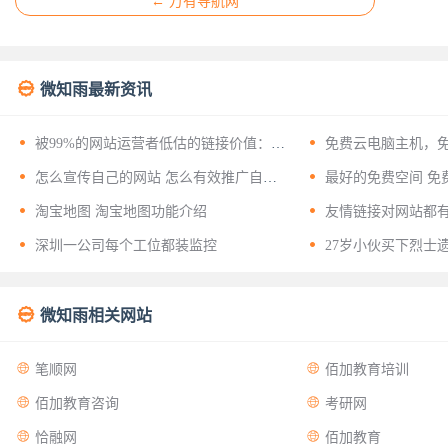
← 万有导航网

微知雨最新资讯


被99%的网站运营者低估的链接价值：揭
免费云电脑主机，
开友情链接背后的十二层战略意义


怎么宣传自己的网站 怎么有效推广自己
最好的免费空间 免
的网站？


淘宝地图 淘宝地图功能介绍
友情链接对网站都


深圳一公司每个工位都装监控
27岁小伙买下烈士

微知雨相关网站


笔顺网
佰加教育培训


佰加教育咨询
考研网


恰融网
佰加教育