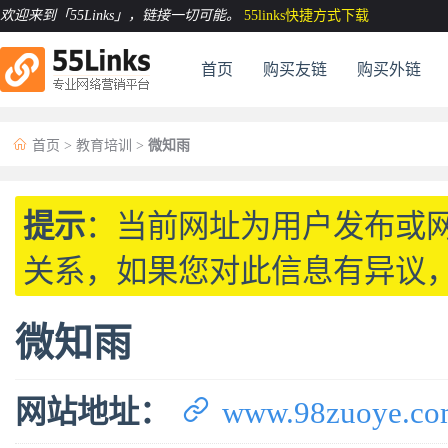
欢迎来到「55Links」
，链接一切可能。
55links快捷方式下载
首页
购买友链
购买外链

首页
>
教育培训
>
微知雨
提示
：当前网址为用户发布或
关系，如果您对此信息有异议
微知雨

网站地址：
www.98zuoye.co