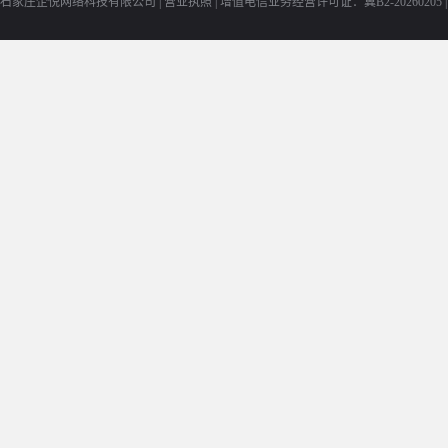
石家庄企悦网络科技有限公司 |
营业执照
|
增值电信业务经营许可证：冀B2-20260205