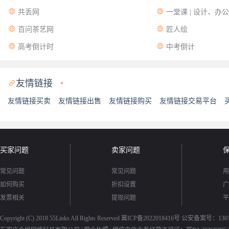


共丢网
一堂课 | 设计、办


百问茶艺网
匠人绘


高考倒计时
中考倒计
友情链接

*
友情链接买卖
友情链接出售
友情链接购买
友情链接交易平台
买家问题
卖家问题
常见问题
常见问题
用
如何购买
折扣设置
广
发票相关
提现问题
平
Copyright (C) 2018
55Links
All Rights Reserved
冀ICP备2022018416号
公安备案号：13010