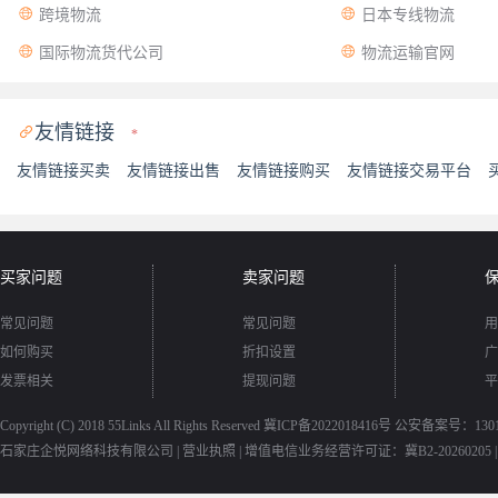


跨境物流
日本专线物流


国际物流货代公司
物流运输官网
友情链接

*
友情链接买卖
友情链接出售
友情链接购买
友情链接交易平台
买家问题
卖家问题
常见问题
常见问题
用
如何购买
折扣设置
广
发票相关
提现问题
平
Copyright (C) 2018
55Links
All Rights Reserved
冀ICP备2022018416号
公安备案号：13010
石家庄企悦网络科技有限公司 |
营业执照
|
增值电信业务经营许可证：冀B2-20260205