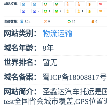
网站权重：
0
0
0
0
0
0
0
0
0
2
1
4
0
1
0
0
1.2万
0
35
0
收录数量：
网站类别：
物流运输
域名年龄：
8年
世界排名：
暂无
域名备案：
蜀ICP备18008817号
网站简介：
圣鑫达汽车托运是
test全国省会城市覆盖,GPS位置