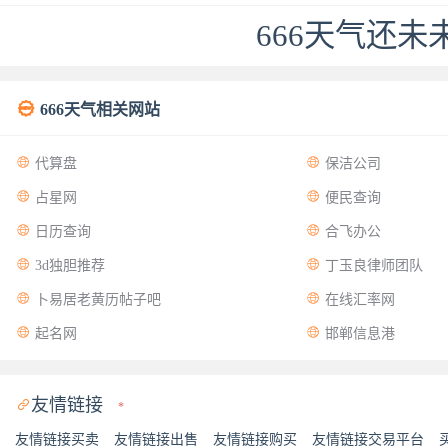
666天气还

666天气相关网站


代算盘
保洁公司


占星网
便民查询


日历查询
合飞办公


3d独胆推荐
丁玉良律师团队


卜易居老黄历帖子吧
在线汇率网


起名网
邯郸信息港
友情链接

*
友情链接买卖
友情链接出售
友情链接购买
友情链接交易平台