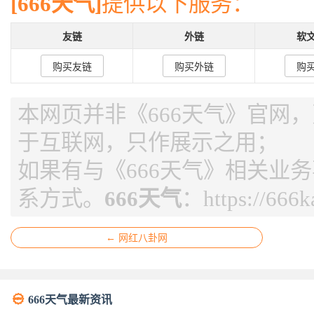
[666天气]
提供以下服务：
友链
外链
软
购买友链
购买外链
购
本网页并非《666天气》官网，页
于互联网，只作展示之用；
如果有与《666天气》相关业
系方式。
666天气
：
https://666
← 网红八卦网

666天气最新资讯