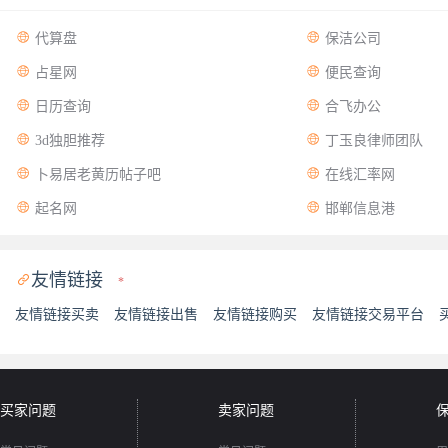


代算盘
保洁公司


占星网
便民查询


日历查询
合飞办公


3d独胆推荐
丁玉良律师团队


卜易居老黄历帖子吧
在线汇率网


起名网
邯郸信息港
友情链接

*
友情链接买卖
友情链接出售
友情链接购买
友情链接交易平台
买家问题
卖家问题