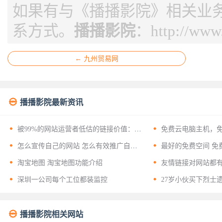
如果有与《播播影院》相关业
系方式。
播播影院
：
http://www
← 九州贸易网

播播影院最新资讯


被99%的网站运营者低估的链接价值：揭
免费云电脑主机，
开友情链接背后的十二层战略意义


怎么宣传自己的网站 怎么有效推广自己
最好的免费空间 免
的网站？


淘宝地图 淘宝地图功能介绍
友情链接对网站都


深圳一公司每个工位都装监控
27岁小伙买下烈士

播播影院相关网站