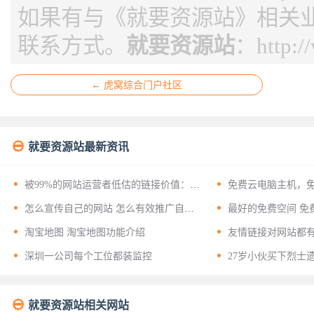
如果有与《就要资源站》相关
联系方式。
就要资源站
：
http:
← 虎窝综合门户社区

就要资源站最新资讯


被99%的网站运营者低估的链接价值：揭
免费云电脑主机，
开友情链接背后的十二层战略意义


怎么宣传自己的网站 怎么有效推广自己
最好的免费空间 免
的网站？


淘宝地图 淘宝地图功能介绍
友情链接对网站都


深圳一公司每个工位都装监控
27岁小伙买下烈士

就要资源站相关网站