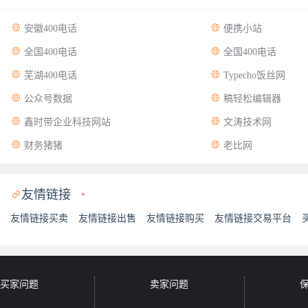


安徽400电话
便携小站


全国400电话
全国400电话


芜湖400电话
Typecho饭丝网


公众号数据
稿轻松编辑器


鑫时带企业科技网站
文涛技术网


财务猪猪
老比网
友情链接

*
友情链接买卖
友情链接出售
友情链接购买
友情链接交易平台
买家问题
卖家问题