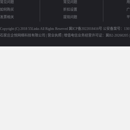
常见问题
常见问题
用
如何购买
折扣设置
广
发票相关
提现问题
平
Copyright (C) 2018
55Links
All Rights Reserved
冀ICP备2022018416号
公安备案号：13010
石家庄企悦网络科技有限公司 |
营业执照
|
增值电信业务经营许可证：冀B2-20260205