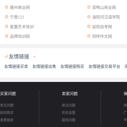


赣州商业网
双鸭山商业网


宁晋123
滏阳河汉语学院


星蕾艺术培训
益阳自考网


品牌培训网
同样作文网
友情链接

*
友情链接买卖
友情链接出售
友情链接购买
友情链接交易平台
买家问题
卖家问题
常见问题
常见问题
用
如何购买
折扣设置
广
发票相关
提现问题
平