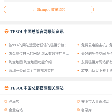
← Shampoo 收录1370

TESOL中国总部官网最新资讯


被99%的网站运营者低估的链接价值：揭
免费云电脑主机，
开友情链接背后的十二层战略意义


怎么宣传自己的网站 怎么有效推广自己
最好的免费空间 免
的网站？


淘宝地图 淘宝地图功能介绍
友情链接对网站都


深圳一公司每个工位都装监控
27岁小伙买下烈士

TESOL中国总部官网相关网站


驻马店
安阳市人事职称网


企业名站
名录库