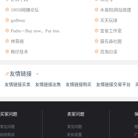


10058网赚论坛
木易阳|网站搭建


godbusy
天天玩球


Pudiu－Buy now，Pay less.
宜省工作室


林霄阙
猫先森社圈


韩仔技术
百淘曰读
友情链接

*
友情链接买卖
友情链接出售
友情链接购买
友情链接交易平台
买家问题
卖家问题
常见问题
常见问题
用
如何购买
折扣设置
广