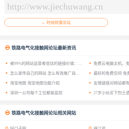
http://www.jiechuwang.cn
← 时尚财富论坛

铁路电气化接触网论坛最新资讯


被99%的网站运营者低估的链接价值：揭
免费云电脑主机，
开友情链接背后的十二层战略意义


怎么宣传自己的网站 怎么有效推广自己
最好的免费空间 免
的网站？


淘宝地图 淘宝地图功能介绍
友情链接对网站都


深圳一公司每个工位都装监控
27岁小伙买下烈士

铁路电气化接触网论坛相关网站


好口子网
绵江号