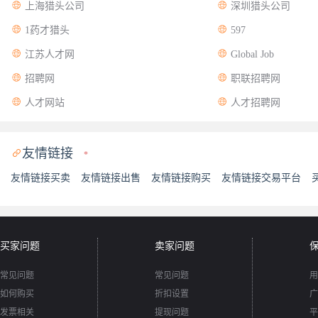


上海猎头公司
深圳猎头公司


1药才猎头
597


江苏人才网
Global Job


招聘网
职联招聘网


人才网站
人才招聘网
友情链接

*
友情链接买卖
友情链接出售
友情链接购买
友情链接交易平台
买家问题
卖家问题
常见问题
常见问题
用
如何购买
折扣设置
广
发票相关
提现问题
平