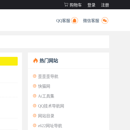

购物车
登录
注册


QQ客服
微信客服

热门网站

歪歪歪导航

快猫网

Ai工具集

QQ技术导航网

网站目录

e622网址导航