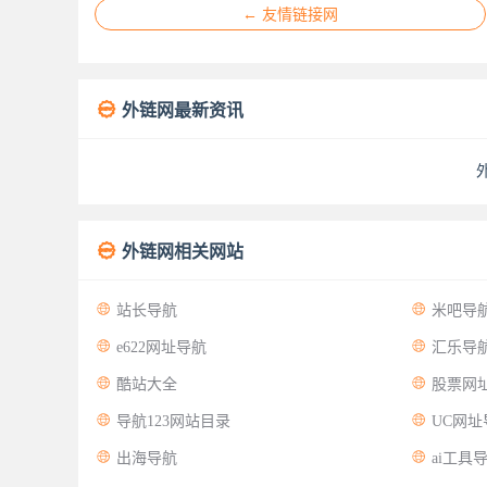
← 友情链接网

外链网最新资讯

外链网相关网站


站长导航
米吧导


e622网址导航
汇乐导


酷站大全
股票网


导航123网站目录
UC网址


出海导航
ai工具