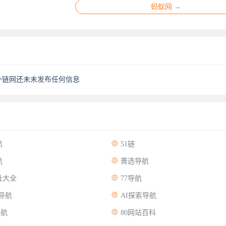
蚂蚁网 →
外链网还未未发布任何信息

航
51链

航
菁选导航

址大全
77导航

导航
AI探索导航

导航
80网站百科