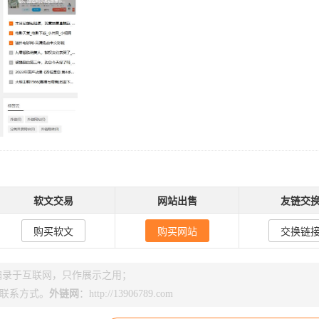
软文交易
网站出售
友链交
购买软文
购买网站
交换链
】编录于互联网，只作展示之用；
联系方式。
外链网
：
http://13906789.com