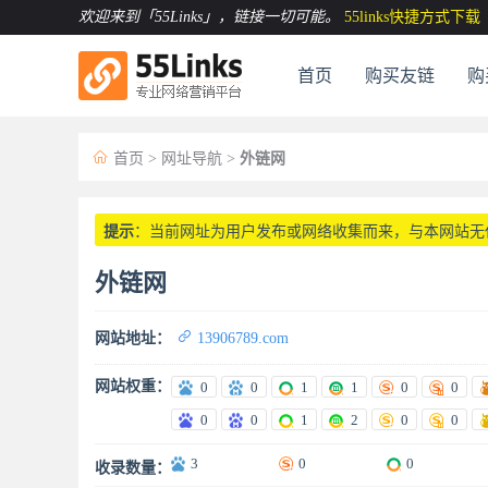
欢迎来到「55Links」
，链接一切可能。
55links快捷方式下载
首页
购买友链
购

首页
>
网址导航
>
外链网
提示
：当前网址为用户发布或网络收集而来，与本网站无
外链网

网站地址：
13906789.com
网站权重：
0
0
1
1
0
0
0
0
1
2
0
0
3
0
0
收录数量：